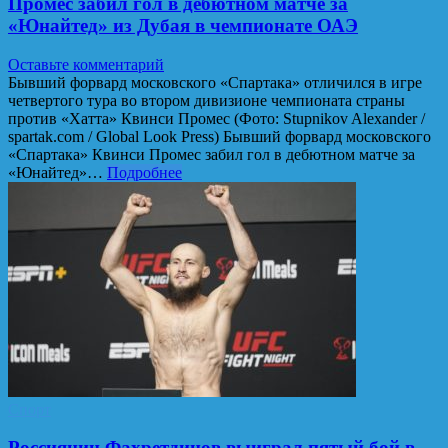
Промес забил гол в дебютном матче за
«Юнайтед» из Дубая в чемпионате ОАЭ
Оставьте комментарий
Бывший форвард московского «Спартака» отличился в игре
четвертого тура во втором дивизионе чемпионата страны
против «Хатта» Квинси Промес (Фото: Stupnikov Alexander /
spartak.com / Global Look Press) Бывший форвард московского
«Спартака» Квинси Промес забил гол в дебютном матче за
«Юнайтед»…
Подробнее
Спорт
Россиянин Фахретдинов выиграл пятый бой в