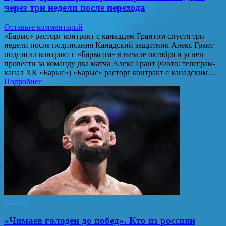
через три недели после перехода
Оставьте комментарий
«Барыс» расторг контракт с канадцем Грантом спустя три
недели после подписания Канадский защитник Алекс Грант
подписал контракт с «Барысом» в начале октября и успел
провести за команду два матча Алекс Грант (Фото: телеграм-
канал ХК «Барыс») «Барыс» расторг контракт с канадским…
Подробнее
Спорт
«Чимаев голоден до побед». Кто из россиян