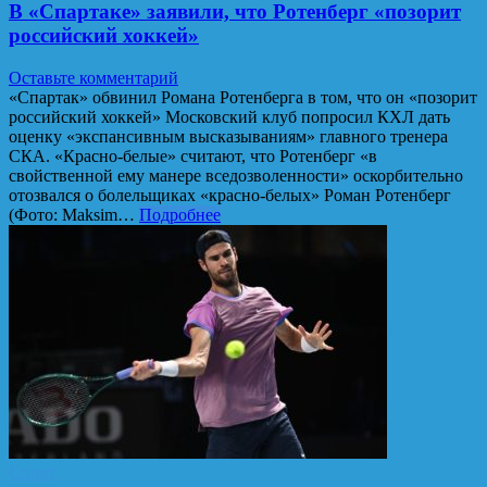
В «Спартаке» заявили, что Ротенберг «позорит
российский хоккей»
Оставьте комментарий
«Спартак» обвинил Романа Ротенберга в том, что он «позорит
российский хоккей» Московский клуб попросил КХЛ дать
оценку «экспансивным высказываниям» главного тренера
СКА. «Красно-белые» считают, что Ротенберг «в
свойственной ему манере вседозволенности» оскорбительно
отозвался о болельщиках «красно-белых» Роман Ротенберг
(Фото: Maksim…
Подробнее
Спорт