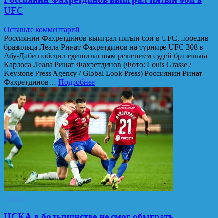
UFC
Оставьте комментарий
Россиянин Фахретдинов выиграл пятый бой в UFC, победив
бразильца Леала Ринат Фахретдинов на турнире UFC 308 в
Абу-Даби победил единогласным решением судей бразильца
Карлоса Леала Ринат Фахретдинов (Фото: Louis Grasse /
Keystone Press Agency / Global Look Press) Россиянин Ринат
Фахретдинов…
Подробнее
Спорт
ЦСКА в большинстве не смог обыграть