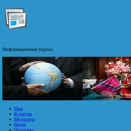
Перейти
к
содержимому
Today News.
Информацинный портал.
Мир
Культура
Медицина
Наука
Политика