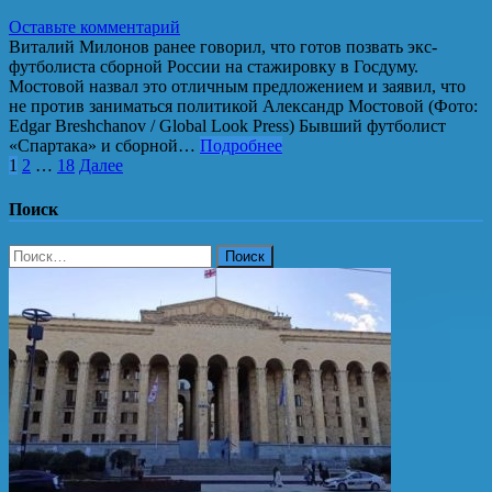
Оставьте комментарий
Виталий Милонов ранее говорил, что готов позвать экс-
футболиста сборной России на стажировку в Госдуму.
Мостовой назвал это отличным предложением и заявил, что
не против заниматься политикой Александр Мостовой (Фото:
Edgar Breshchanov / Global Look Press) Бывший футболист
«Спартака» и сборной…
Подробнее
Пагинация
1
2
…
18
Далее
записей
Поиск
Найти: