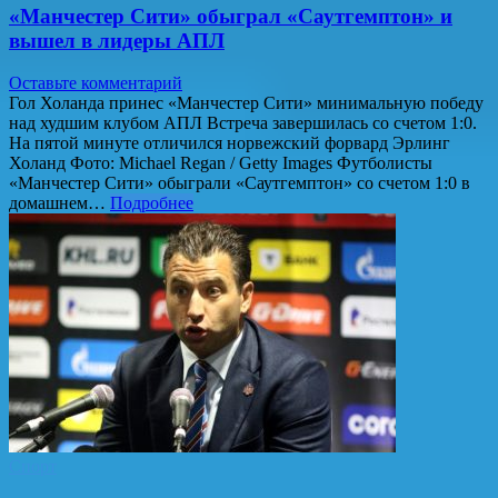
«Манчестер Сити» обыграл «Саутгемптон» и
вышел в лидеры АПЛ
Оставьте комментарий
Гол Холанда принес «Манчестер Сити» минимальную победу
над худшим клубом АПЛ Встреча завершилась со счетом 1:0.
На пятой минуте отличился норвежский форвард Эрлинг
Холанд Фото: Michael Regan / Getty Images Футболисты
«Манчестер Сити» обыграли «Саутгемптон» со счетом 1:0 в
домашнем…
Подробнее
Спорт