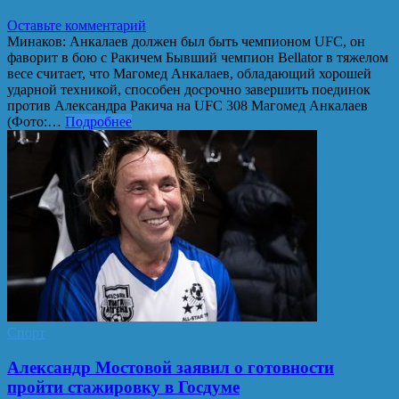
Оставьте комментарий
Минаков: Анкалаев должен был быть чемпионом UFC, он
фаворит в бою с Ракичем Бывший чемпион Bellator в тяжелом
весе считает, что Магомед Анкалаев, обладающий хорошей
ударной техникой, способен досрочно завершить поединок
против Александра Ракича на UFC 308 Магомед Анкалаев
(Фото:…
Подробнее
Спорт
Александр Мостовой заявил о готовности
пройти стажировку в Госдуме