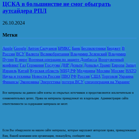
ЦСКА в большинстве не смог обыграть
аутсайдера РПЛ
26.10.2024
Метки
Apple
Google
Антон Силуанов
БРИКС
Банк
Беспилотники
Бюджет
В
России
ВСУ
Валюта
Великобритания
Владимир Зеленский
Владимир
Путин
В мире
Военная операция по защите Донбасса
Вооруженный
конфликт
Газ
Германия
Госдума
ДНР
Деньги
Дональд Трамп
Европа
Запад
Израиль
Китай
Курская область
МИД РФ
Медицина
Москва
Москве
НАТО
Наука и техника
Новости России
ПВО
РФ
Россия
США
Торговля
Украина
Финансы
Экономика
Энергетика
потери ВСУ
спецоперация на Украине
Все материалы на данном сайте взяты из открытых источников и предоставляются исключительно в
ознакомительных целях. Права на материалы принадлежат их владельцам. Администрация сайта
ответственности за содержание материала не несет.
Если Вы обнаружили на нашем сайте материалы, которые нарушают авторские права, принадлежащие
Вам, Вашей компании или организации, пожалуйста, сообщите нам.