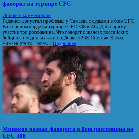
фаворит на турнире UFC
Оставьте комментарий
Гаджиев допустил проблемы у Чимаева с судьями в бою UFC
В основном карде на турнире UFC 308 в Абу-Даби примут
участие три россиянина. Что говорят о шансах российских
бойцов в поединках — в подборке «РБК Спорта» Хамзат
Чимаев (Фото: James…
Подробнее
Спорт
Минаков назвал фаворита в бою россиянина на
UFC 308