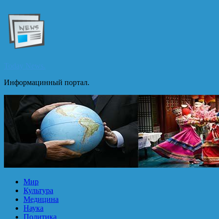
Перейти
к
содержимому
Today News.
Информацинный портал.
Мир
Культура
Медицина
Наука
Политика