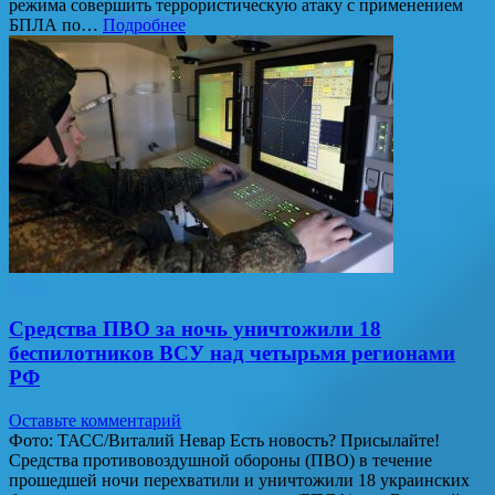
режима совершить террористическую атаку с применением
БПЛА по…
Подробнее
Мир
Средства ПВО за ночь уничтожили 18
беспилотников ВСУ над четырьмя регионами
РФ
Оставьте комментарий
Фото: ТАСС/Виталий Невар Есть новость? Присылайте!
Средства противовоздушной обороны (ПВО) в течение
прошедшей ночи перехватили и уничтожили 18 украинских