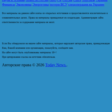
Финансы
Экономика
Энергетика
потери ВСУ
спецоперация на Украине
Все материалы на данном сайте взяты из открытых источников и предоставляются исключительно в
ознакомительных целях. Права на материалы принадлежат их владельцам. Администрация сайта
ответственности за содержание материала не несет.
Если Вы обнаружили на нашем сайте материалы, которые нарушают авторские права, принадлежащие
Вам, Вашей компании или организации, пожалуйста, сообщите нам.
На сайте могут быть опубликованы материалы 18+!
При цитировании ссылка на источник обязательна.
Авторские права © 2026
Today News.
.