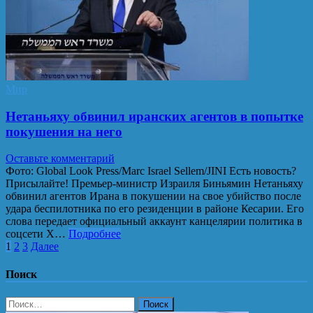
Мир
Нетаньяху обвинил иранских агентов в попытке
покушения на него
Оставьте комментарий
Фото: Global Look Press/Marc Israel Sellem/JINI Есть новость?
Присылайте! Премьер-министр Израиля Биньямин Нетаньяху
обвинил агентов Ирана в покушении на свое убийство после
удара беспилотника по его резиденции в районе Кесарии. Его
слова передает официальный аккаунт канцелярии политика в
соцсети X…
Подробнее
Пагинация
1
2
3
Далее
записей
Поиск
Найти: