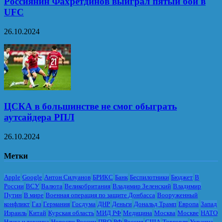
Россиянин Фахретдинов выиграл пятый бой в
UFC
26.10.2024
ЦСКА в большинстве не смог обыграть
аутсайдера РПЛ
26.10.2024
Метки
Apple
Google
Антон Силуанов
БРИКС
Банк
Беспилотники
Бюджет
В
России
ВСУ
Валюта
Великобритания
Владимир Зеленский
Владимир
Путин
В мире
Военная операция по защите Донбасса
Вооруженный
конфликт
Газ
Германия
Госдума
ДНР
Деньги
Дональд Трамп
Европа
Запад
Израиль
Китай
Курская область
МИД РФ
Медицина
Москва
Москве
НАТО
Наука и техника
Новости России
ПВО
РФ
Россия
США
Торговля
Украина