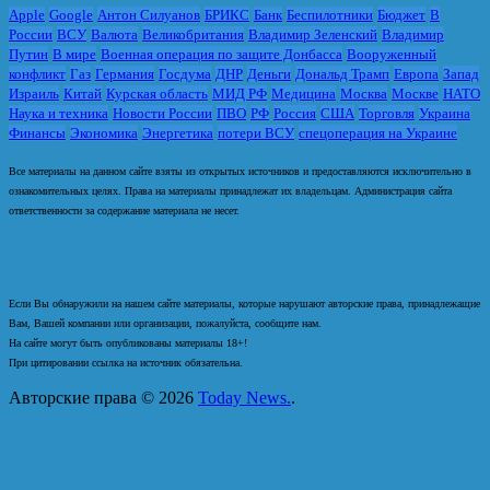
Apple
Google
Антон Силуанов
БРИКС
Банк
Беспилотники
Бюджет
В
России
ВСУ
Валюта
Великобритания
Владимир Зеленский
Владимир
Путин
В мире
Военная операция по защите Донбасса
Вооруженный
конфликт
Газ
Германия
Госдума
ДНР
Деньги
Дональд Трамп
Европа
Запад
Израиль
Китай
Курская область
МИД РФ
Медицина
Москва
Москве
НАТО
Наука и техника
Новости России
ПВО
РФ
Россия
США
Торговля
Украина
Финансы
Экономика
Энергетика
потери ВСУ
спецоперация на Украине
Все материалы на данном сайте взяты из открытых источников и предоставляются исключительно в
ознакомительных целях. Права на материалы принадлежат их владельцам. Администрация сайта
ответственности за содержание материала не несет.
Если Вы обнаружили на нашем сайте материалы, которые нарушают авторские права, принадлежащие
Вам, Вашей компании или организации, пожалуйста, сообщите нам.
На сайте могут быть опубликованы материалы 18+!
При цитировании ссылка на источник обязательна.
Авторские права © 2026
Today News.
.