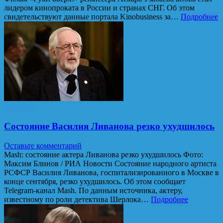
лидером кинопроката в России и странах СНГ. Об этом
свидетельствуют данные портала Kinobusiness за…
Подробнее
Культура
Состояние Василия Ливанова резко ухудшилось
Оставьте комментарий
Mash: состояние актера Ливанова резко ухудшилось Фото:
Максим Блинов / РИА Новости Состояние народного артиста
РСФСР Василия Ливанова, госпитализированного в Москве в
конце сентября, резко ухудшилось. Об этом сообщает
Telegram-канал Mash. По данным источника, актеру,
известному по роли детектива Шерлока…
Подробнее