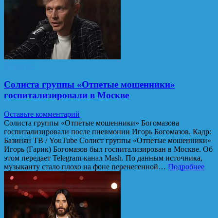
Культура
Солиста группы «Отпетые мошенники»
госпитализировали в Москве
Оставьте комментарий
Солиста группы «Отпетые мошенники» Богомазова
госпитализировали после пневмонии Игорь Богомазов. Кадр:
Базинян ТВ / YouTube Солист группы «Отпетые мошенники»
Игорь (Гарик) Богомазов был госпитализирован в Москве. Об
этом передает Telegram-канал Mash. По данным источника,
музыканту стало плохо на фоне перенесенной…
Подробнее