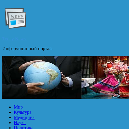
Перейти
к
содержимому
Today News.
Информацинный портал.
Мир
Культура
Медицина
Наука
Политика