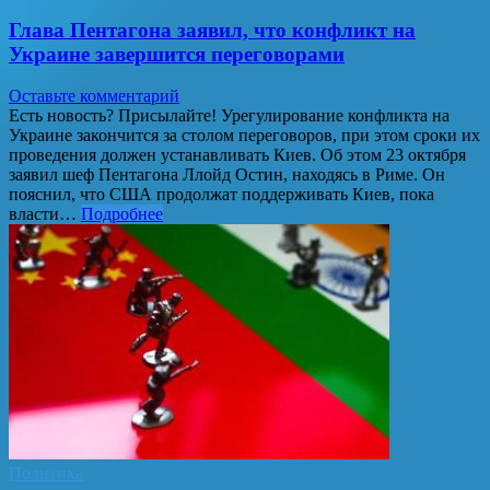
Глава Пентагона заявил, что конфликт на
Украине завершится переговорами
Оставьте комментарий
Есть новость? Присылайте! Урегулирование конфликта на
Украине закончится за столом переговоров, при этом сроки их
проведения должен устанавливать Киев. Об этом 23 октября
заявил шеф Пентагона Ллойд Остин, находясь в Риме. Он
пояснил, что США продолжат поддерживать Киев, пока
власти…
Подробнее
Политика