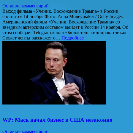
Оставьте комментарий
Выход фильма «Ученик. Восхождение Трампа» в России
состоится 14 ноября Фото: Anna Moneymaker / Getty Images
Американский фильм «Ученик. Восхождение Трампа» со
звездным актерским составом выйдет в России 14 ноября. Об
этом сообщает Telegram-канал «Бюллетень кинопрокатчика».
Сюжет ленты расскажет о…
Подробнее
Политика
WP: Маск начал бизнес в США незаконно
Оставьте комментарий