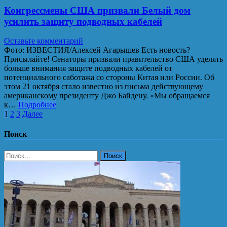
Конгрессмены США призвали Белый дом
усилить защиту подводных кабелей
Оставьте комментарий
Фото: ИЗВЕСТИЯ/Алексей Агарышев Есть новость?
Присылайте! Сенаторы призвали правительство США уделять
больше внимания защите подводных кабелей от
потенциального саботажа со стороны Китая или России. Об
этом 21 октября стало известно из письма действующему
американскому президенту Джо Байдену. «Мы обращаемся
к…
Подробнее
Пагинация
1
2
3
Далее
записей
Поиск
Найти: