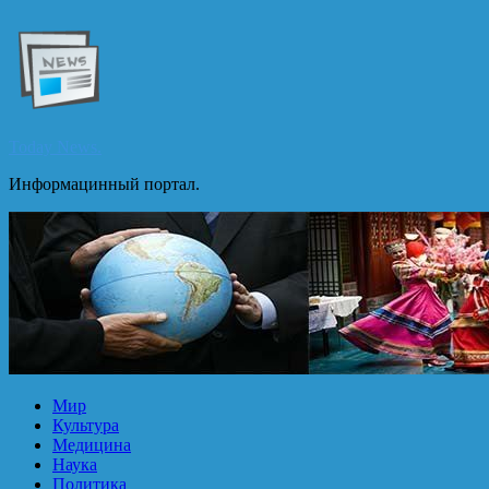
Перейти
к
содержимому
Today News.
Информацинный портал.
Мир
Культура
Медицина
Наука
Политика