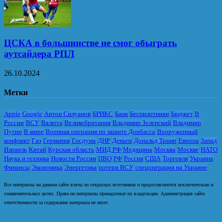
ЦСКА в большинстве не смог обыграть
аутсайдера РПЛ
26.10.2024
Метки
Apple
Google
Антон Силуанов
БРИКС
Банк
Беспилотники
Бюджет
В
России
ВСУ
Валюта
Великобритания
Владимир Зеленский
Владимир
Путин
В мире
Военная операция по защите Донбасса
Вооруженный
конфликт
Газ
Германия
Госдума
ДНР
Деньги
Дональд Трамп
Европа
Запад
Израиль
Китай
Курская область
МИД РФ
Медицина
Москва
Москве
НАТО
Наука и техника
Новости России
ПВО
РФ
Россия
США
Торговля
Украина
Финансы
Экономика
Энергетика
потери ВСУ
спецоперация на Украине
Все материалы на данном сайте взяты из открытых источников и предоставляются исключительно в
ознакомительных целях. Права на материалы принадлежат их владельцам. Администрация сайта
ответственности за содержание материала не несет.