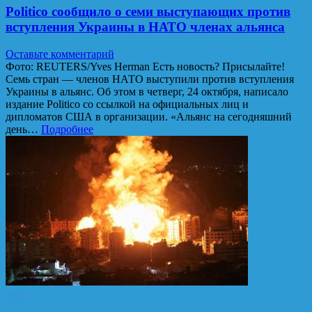
Politicо сообщило о семи выступающих против
вступления Украины в НАТО членах альянса
Оставьте комментарий
Фото: REUTERS/Yves Herman Есть новость? Присылайте!
Семь стран — членов НАТО выступили против вступления
Украины в альянс. Об этом в четверг, 24 октября, написало
издание Politico со ссылкой на официальных лиц и
дипломатов США в организации. «Альянс на сегодняшний
день…
Подробнее
Мир