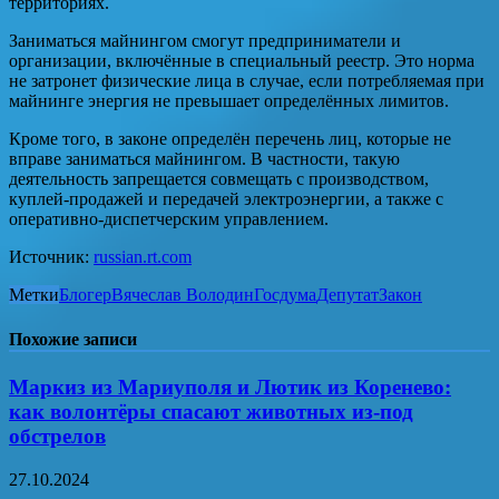
территориях.
Заниматься майнингом смогут предприниматели и
организации, включённые в специальный реестр. Это норма
не затронет физические лица в случае, если потребляемая при
майнинге энергия не превышает определённых лимитов.
Кроме того, в законе определён перечень лиц, которые не
вправе заниматься майнингом. В частности, такую
деятельность запрещается совмещать с производством,
куплей-продажей и передачей электроэнергии, а также с
оперативно-диспетчерским управлением.
Источник:
russian.rt.com
Метки
Блогер
Вячеслав Володин
Госдума
Депутат
Закон
Похожие записи
Маркиз из Мариуполя и Лютик из Коренево:
как волонтёры спасают животных из-под
обстрелов
27.10.2024