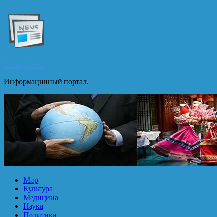
Перейти
к
содержимому
Today News.
Информацинный портал.
Мир
Культура
Медицина
Наука
Политика