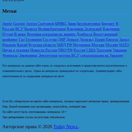
Метки
Apple
Google
Антон Силуанов
БРИКС
Банк
Беспилотники
Бюджет
В
России
ВСУ
Валюта
Великобритания
Владимир Зеленский
Владимир
Путин
В мире
Военная операция по защите Донбасса
Вооруженный
конфликт
Газ
Германия
Госдума
ДНР
Деньги
Дональд Трамп
Европа
Запад
Израиль
Китай
Курская область
МИД РФ
Медицина
Москва
Москве
НАТО
Наука и техника
Новости России
ПВО
РФ
Россия
США
Торговля
Украина
Финансы
Экономика
Энергетика
потери ВСУ
спецоперация на Украине
Все материалы на данном сайте взяты из открытых источников и предоставляются исключительно в
ознакомительных целях. Права на материалы принадлежат их владельцам. Администрация сайта
ответственности за содержание материала не несет.
Если Вы обнаружили на нашем сайте материалы, которые нарушают авторские права, принадлежащие
Вам, Вашей компании или организации, пожалуйста, сообщите нам.
На сайте могут быть опубликованы материалы 18+!
При цитировании ссылка на источник обязательна.
Авторские права © 2026
Today News.
.