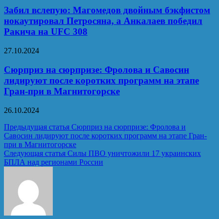
Забил вслепую: Магомедов двойным бэкфистом
нокаутировал Петросяна, а Анкалаев победил
Ракича на UFC 308
27.10.2024
Сюрприз на сюрпризе: Фролова и Савосин
лидируют после коротких программ на этапе
Гран-при в Магнитогорске
26.10.2024
Навигация
Предыдущая статья
Сюрприз на сюрпризе: Фролова и
Савосин лидируют после коротких программ на этапе Гран-
по
при в Магнитогорске
записям
Следующая статья
Силы ПВО уничтожили 17 украинских
БПЛА над регионами России