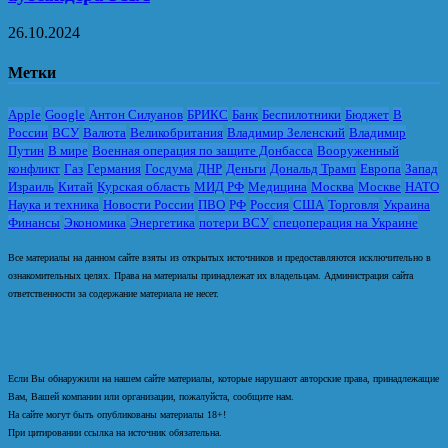
26.10.2024
Метки
Apple
Google
Антон Силуанов
БРИКС
Банк
Беспилотники
Бюджет
В
России
ВСУ
Валюта
Великобритания
Владимир Зеленский
Владимир
Путин
В мире
Военная операция по защите Донбасса
Вооруженный
конфликт
Газ
Германия
Госдума
ДНР
Деньги
Дональд Трамп
Европа
Запад
Израиль
Китай
Курская область
МИД РФ
Медицина
Москва
Москве
НАТО
Наука и техника
Новости России
ПВО
РФ
Россия
США
Торговля
Украина
Финансы
Экономика
Энергетика
потери ВСУ
спецоперация на Украине
Все материалы на данном сайте взяты из открытых источников и предоставляются исключительно в
ознакомительных целях. Права на материалы принадлежат их владельцам. Администрация сайта
ответственности за содержание материала не несет.
Если Вы обнаружили на нашем сайте материалы, которые нарушают авторские права, принадлежащие
Вам, Вашей компании или организации, пожалуйста, сообщите нам.
На сайте могут быть опубликованы материалы 18+!
При цитировании ссылка на источник обязательна.