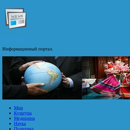
Перейти
к
содержимому
Today News.
Информацинный портал.
Мир
Культура
Медицина
Наука
Политика