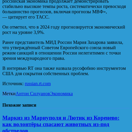
российская экономика продолжает демонстрировать
стабильно высокие темпы роста, систематически превосходя
большинство прогнозов, включая прогнозы МВФ»,
— цитирует его ТАСС.
Он отметил, что в 2024 году прогнозируется экономический
рост на уровне 3,9%.
Ранее представитель МИД России Мария Захарова заявила,
что утверждённый Советом Европейского союза новый
режим санкций в отношении России нелегитимен с точки
зрения международного права.
В интервью RT она также назвала русофобию инструментом
США для сокрытия собственных проблем.
Источник:
russian.rt.com
Метки
Антон Силуанов
Экономика
Похожие записи
Маркиз из Мариуполя и Лютик из Коренево:
как волонтёры спасают животных из-под
обстрелов