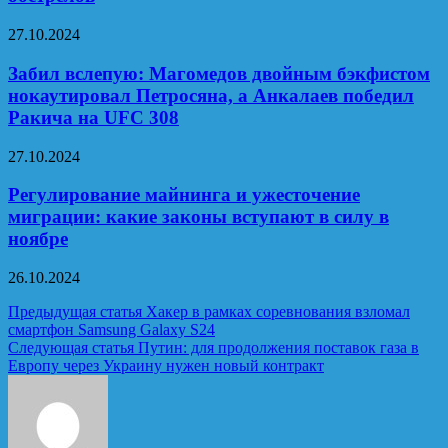
27.10.2024
Забил вслепую: Магомедов двойным бэкфистом
нокаутировал Петросяна, а Анкалаев победил
Ракича на UFC 308
27.10.2024
Регулирование майнинга и ужесточение
миграции: какие законы вступают в силу в
ноябре
26.10.2024
Навигация
Предыдущая статья
Хакер в рамках соревнования взломал
смартфон Samsung Galaxy S24
по
Следующая статья
Путин: для продолжения поставок газа в
записям
Европу через Украину нужен новый контракт